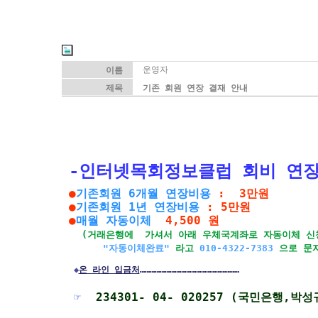
운영자
이름
제목
기존 회원 연장 결재 안내
-인터넷목회정보클럽 회비 연장
●
기존회원 6개월 연장비용
: 3만원
●
기존회원 1년 연장비용
: 5만원
●
매월 자동이체
4,500 원
(거래은행에 가셔서 아래 우체국계좌로 자동이체 
"자동이체완료"
라고
010-4322-7383
으로 문
◆
온 라인 입금처
……………………………………………………
☞
234301- 04- 020257 (국민은행,박성